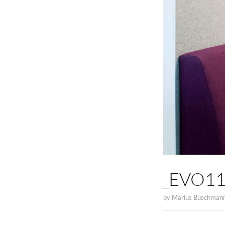
_EVO1
by
Marius Buschman