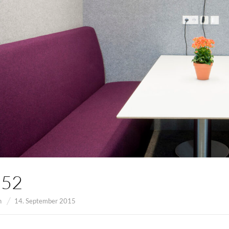
152
n
14. September 2015