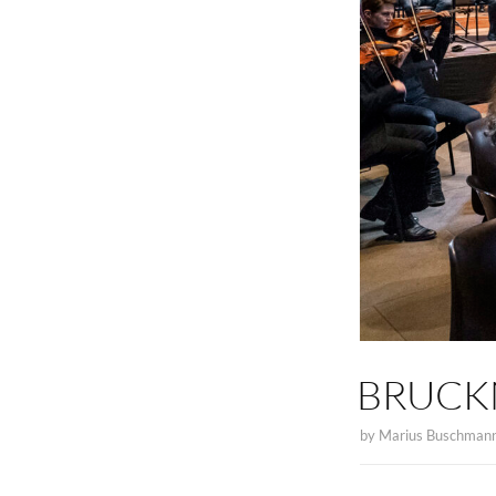
BRUCK
by
Marius Buschman