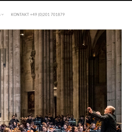
G
KONTAKT +49 (0)201 701879