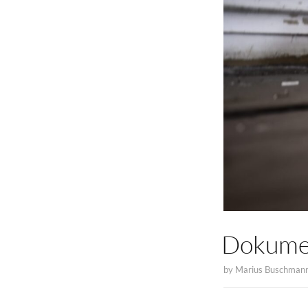
Dokumen
by
Marius Buschman