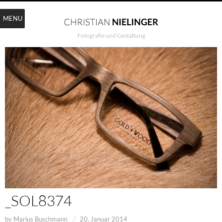
MENU
Fotografie und Gestaltung
_SOL8374
by
Marius Buschmann
20. Januar 2014