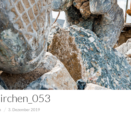
irchen_053
n
3. Dezember 2019