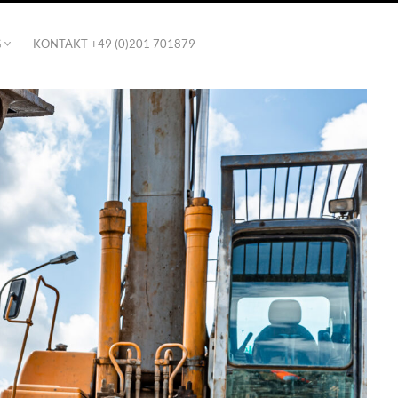
G
KONTAKT +49 (0)201 701879