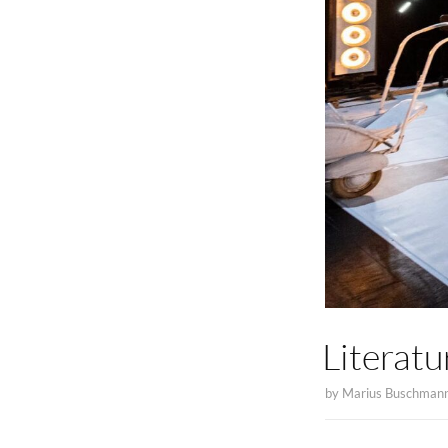
Literat
by
Marius Buschman