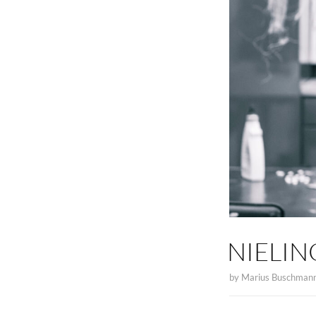
NIELIN
by
Marius Buschman