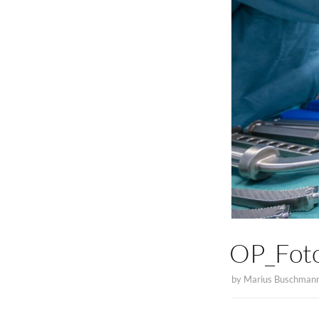
OP_Foto
by
Marius Buschman