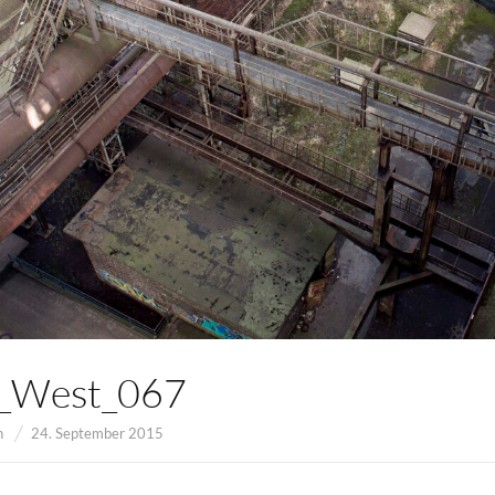
x_West_067
n
24. September 2015