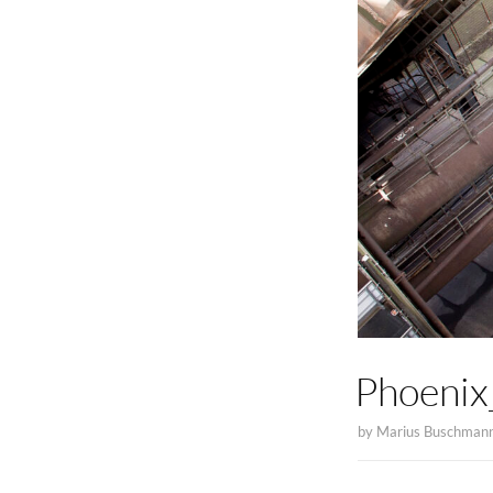
Phoeni
by
Marius Buschman