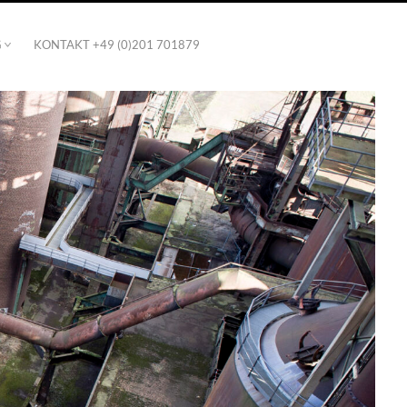
G
KONTAKT +49 (0)201 701879