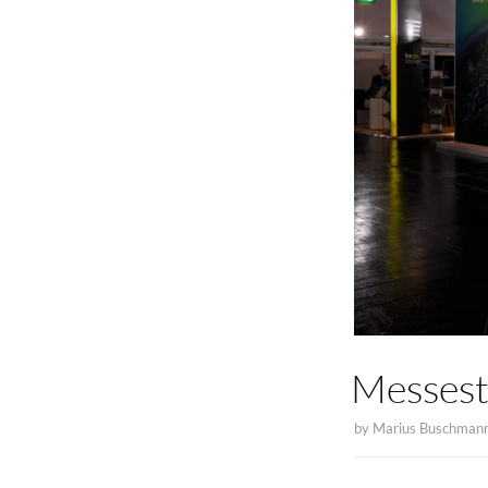
Messest
by
Marius Buschman