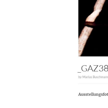
_GAZ3
by
Marius Buschman
Ausstellungsfot