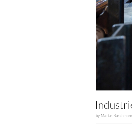
Industri
by
Marius Buschman