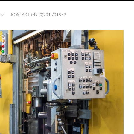
G
KONTAKT +49 (0)201 701879