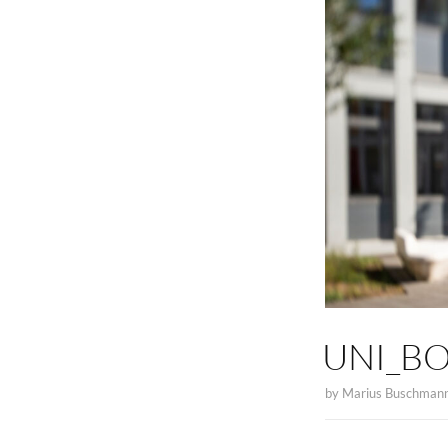
UNI_B
by
Marius Buschman