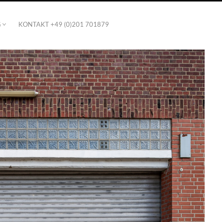
G
KONTAKT +49 (0)201 701879