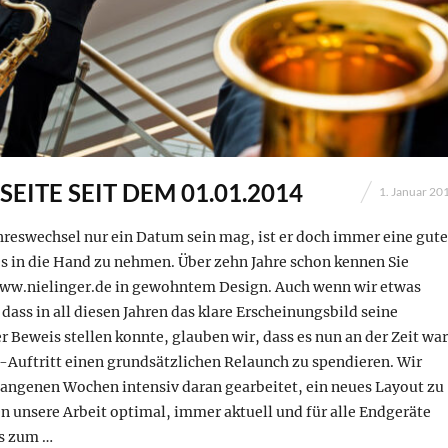
EITE SEIT DEM 01.01.2014
1. Januar 20
reswechsel nur ein Datum sein mag, ist er doch immer eine gute
s in die Hand zu nehmen. Über zehn Jahre schon kennen Sie
ww.nielinger.de in gewohntem Design. Auch wenn wir etwas
 dass in all diesen Jahren das klare Erscheinungsbild seine
er Beweis stellen konnte, glauben wir, dass es nun an der Zeit war
-Auftritt einen grundsätzlichen Relaunch zu spendieren. Wir
gangenen Wochen intensiv daran gearbeitet, ein neues Layout zu
n unsere Arbeit optimal, immer aktuell und für alle Endgeräte
s zum …