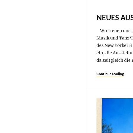
NEUES AU
Wir freuen uns, 
Musik und Tanz/K
des New Yorker H
ein, die Ausstell
da zeitgleich die
Continue reading