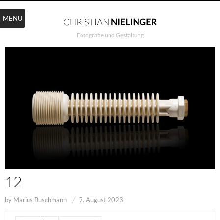
MENU
Fotografie und Gestaltung
12
by
Marius Buschmann
7. August 2023