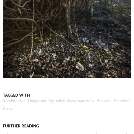
TAGGED WITH
#
architektur
#
baugrund
#
grundstücksvermarktung
#
journal
#
modern
#
nrw
FURTHER READING