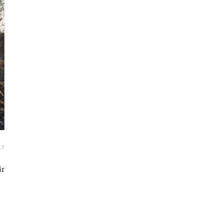
17
ir