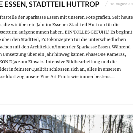
 ESSEN, STADTTEIL HUTTROP
18. August 20
ftsstelle der Sparkasse Essen mit unseren Fotografien. Seit heute
, die wir über ein Jahr im Essener Stadtteil Huttrop für die
sserturm aufgenommen haben. EIN TOLLES GEFÜHL! Es beginnt
 über den Stadtteil, Fotokonzepten für die unterschiedlichen
chen mit den Architekten/innen der Sparkasse Essen. Während
en Umsetzung über ein Jahr hinweg kamen PhaseOne Kameras,
ON D3x zum Einsatz. Intensive Bildbearbeitung und die
der in feinster Qualität schlossen sich an, alles in unserem
seldorf zog unsere Fine Art Prints wie immer bestens …