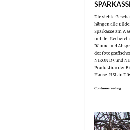
SPARKASSE
Die siebte Geschä
hängen alle Bilder
Sparkasse am Wa
mit der Recherche
Räume und Abspra
der fotografisch
NIKON D5 und NIK
Produktion der Bil
Hause. HSL in Düs
Continue reading