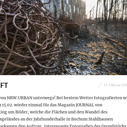
UFT
17. Februar 20
von NRW.URBAN unterwegs! Bei bestem Wetter fotografierten w
 15.02. wieder einmal für das Magazin JOURNAL von
ng um Bilder, welche die Flächen und den Wandel des
geländes an der Jahrhunderhalle in Bochum Stahlhausen
 bekamen den Auftrag, interessante Fotografien des Grundstücks