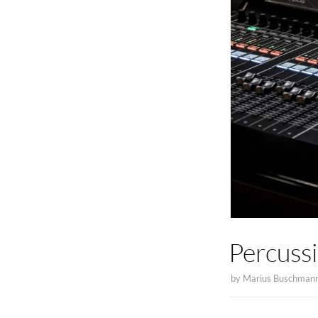
Percuss
by
Marius Buschman