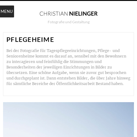
MENU
Fotografie und Gestaltung
PFLEGEHEIME
Bei der Fotografie für Tagespflegeeinrichtungen, Pflege- und
Seniorenheime kommt es darauf an, sensibel mit den Bewohnern
zu interagieren und feinfühlig die Stimmungen und
Besonderheiten der jeweiligen Einrichtungen in Bilder zu
übersetzen. Eine schöne Aufgabe, wenn sie zuvor gut besprochen
und durchgeplant ist. Dann entstehen Bilder, die über Jahre hinweg
für sämtliche Bereiche der Öffentlichkeitsarbeit Bestand haben.