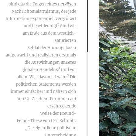
sind das die Folgen eines nervösen
Nachrichtenalarmismus, der jede
Information exponentiell vergrößert
und beschleunigt? Sind wir
am Ende aus dem westlich-
saturierten
Schlaf der Ahnungslosen
aufgewacht und realisieren erstmals
die Auswirkungen unseres
globalen Handelns? Und vor
allem: Was davon ist wahr? Die
politischen Statements werden
immer einfacher und nähern sich
in 140-Zeichen-Portionen auf
erschreckende
Weise der Freund-
Feind-These von Carl Schmitt:
„Die eigentliche politische
Unterscheidung