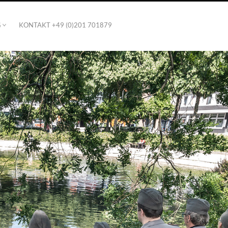
G
KONTAKT +49 (0)201 701879